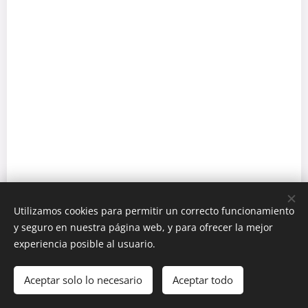
Utilizamos cookies para permitir un correcto funcionamiento
y seguro en nuestra página web, y para ofrecer la mejor
experiencia posible al usuario.
©Barlobike, La Palma / Islas Canarias / Spain.
Aceptar solo lo necesario
Aceptar todo
Pasión por el ciclismo.
Cookies